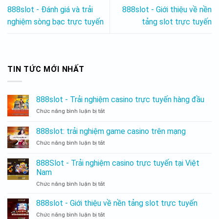
888slot - Đánh giá và trải
888slot - Giới thiệu về nền
nghiệm sòng bạc trực tuyến
tảng slot trực tuyến
TIN TỨC MỚI NHẤT
888slot - Trải nghiệm casino trực tuyến hàng đầu
Chức năng bình luận bị tắt
888slot
-
Trải
888slot: trải nghiệm game casino trên mạng
nghiệm
Chức năng bình luận bị tắt
888slot:
casino
trải
trực
nghiệm
tuyến
888Slot - Trải nghiệm casino trực tuyến tại Việt
game
hàng
Nam
casino
đầu
Chức năng bình luận bị tắt
888Slot
trên
-
mạng
Trải
888slot - Giới thiệu về nền tảng slot trực tuyến
nghiệm
Chức năng bình luận bị tắt
888slot
casino