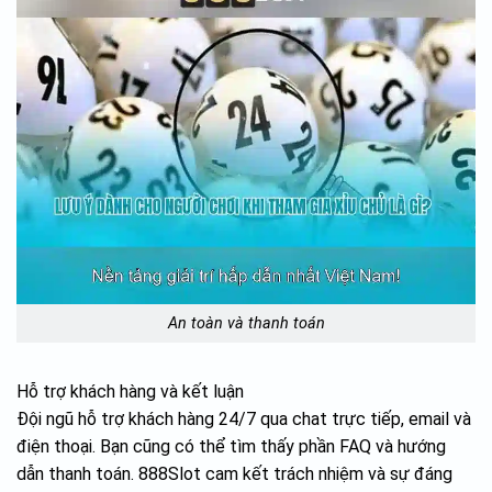
An toàn và thanh toán
Hỗ trợ khách hàng và kết luận
Đội ngũ hỗ trợ khách hàng 24/7 qua chat trực tiếp, email và
điện thoại. Bạn cũng có thể tìm thấy phần FAQ và hướng
dẫn thanh toán. 888Slot cam kết trách nhiệm và sự đáng