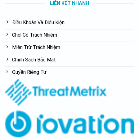
LIÊN KẾT NHANH
Điều Khoản Và Điều Kiện
Chơi Có Trách Nhiệm
Miễn Trừ Trách Nhiệm
Chính Sách Bảo Mật
Quyền Riêng Tư