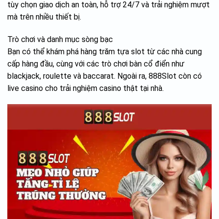
tùy chọn giao dịch an toàn, hỗ trợ 24/7 và trải nghiệm mượt
mà trên nhiều thiết bị.
Trò chơi và danh mục sòng bạc
Bạn có thể khám phá hàng trăm tựa slot từ các nhà cung
cấp hàng đầu, cùng với các trò chơi bàn cổ điển như
blackjack, roulette và baccarat. Ngoài ra, 888Slot còn có
live casino cho trải nghiệm casino thật tại nhà.