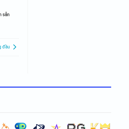
n sẵn
g đầu