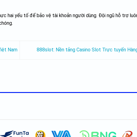
ực hai yếu tố để bảo vệ tài khoản người dùng. Đội ngũ hỗ trợ luô
chóng.
Việt Nam
888slot: Nền tảng Casino Slot Trực tuyến Hàn