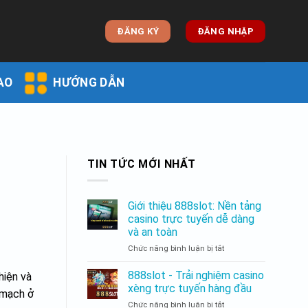
ĐĂNG KÝ
ĐĂNG NHẬP
AO
HƯỚNG DẪN
TIN TỨC MỚI NHẤT
Giới thiệu 888slot: Nền tảng
casino trực tuyến dễ dàng
và an toàn
Chức năng bình luận bị tắt
Giới
thiệu
888slot:
888slot - Trải nghiệm casino
hiện và
Nền
xèng trực tuyến hàng đầu
 mạch ở
tảng
Chức năng bình luận bị tắt
888slot
casino