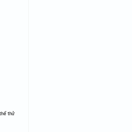
thể thử