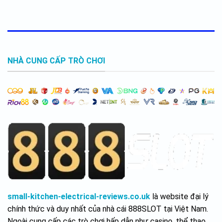
tảng
Nam
casino
trực
tuyến
dễ
dàng
và
NHÀ CUNG CẤP TRÒ CHƠI
an
toàn
small-kitchen-electrical-reviews.co.uk
là website đại lý
chính thức và duy nhất của nhà cái 888SLOT tại Việt Nam.
Ngoài cung cấp các trò chơi hấp dẫn như casino, thể thao,