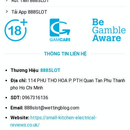
Rút Tiền 888SLOT
Tải App 888SLOT
THÔNG TIN LIÊN HỆ
Thương Hiệu
:
888SLOT
Địa chỉ:
114 PHU THO HOA P. PTH Quan Tan Phu Thanh
pho Ho Chi Minh
SDT:
0967316136
Email:
888slot@wettingblog.com
Website:
https://small-kitchen-electrical-
reviews.co.uk/