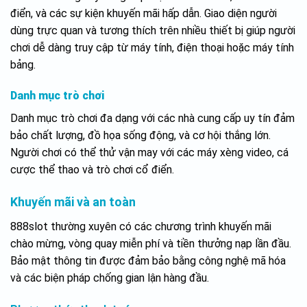
điển, và các sự kiện khuyến mãi hấp dẫn. Giao diện người
dùng trực quan và tương thích trên nhiều thiết bị giúp người
chơi dễ dàng truy cập từ máy tính, điện thoại hoặc máy tính
bảng.
Danh mục trò chơi
Danh mục trò chơi đa dạng với các nhà cung cấp uy tín đảm
bảo chất lượng, đồ họa sống động, và cơ hội thắng lớn.
Người chơi có thể thử vận may với các máy xèng video, cá
cược thể thao và trò chơi cổ điển.
Khuyến mãi và an toàn
888slot thường xuyên có các chương trình khuyến mãi
chào mừng, vòng quay miễn phí và tiền thưởng nạp lần đầu.
Bảo mật thông tin được đảm bảo bằng công nghệ mã hóa
và các biện pháp chống gian lận hàng đầu.