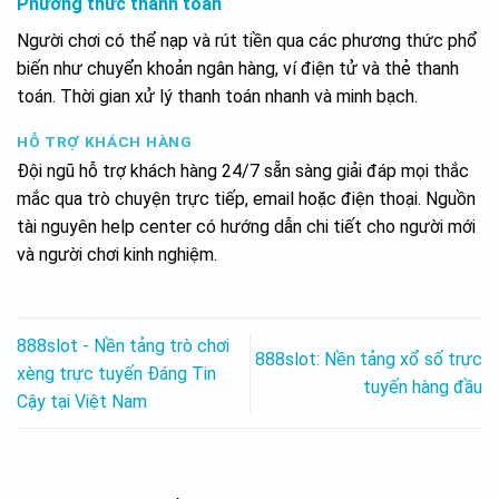
Phương thức thanh toán
Người chơi có thể nạp và rút tiền qua các phương thức phổ
biến như chuyển khoản ngân hàng, ví điện tử và thẻ thanh
toán. Thời gian xử lý thanh toán nhanh và minh bạch.
HỖ TRỢ KHÁCH HÀNG
Đội ngũ hỗ trợ khách hàng 24/7 sẵn sàng giải đáp mọi thắc
mắc qua trò chuyện trực tiếp, email hoặc điện thoại. Nguồn
tài nguyên help center có hướng dẫn chi tiết cho người mới
và người chơi kinh nghiệm.
888slot - Nền tảng trò chơi
888slot: Nền tảng xổ số trực
xèng trực tuyến Đáng Tin
tuyến hàng đầu
Cậy tại Việt Nam