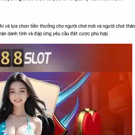
 và lựa chọn tiền thưởng cho người chơi mới và người chơi thân
 nhận danh tính và đáp ứng yêu cầu đặt cược phù hợp.