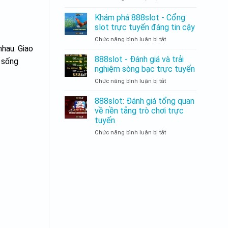
-
trực
Trải
Khám phá 888slot - Cổng
tuyến
nghiệm
dễ
slot trực tuyến đáng tin cậy
casino
dàng
Chức năng bình luận bị tắt
Khám
xèng
và
nhau. Giao
phá
trực
an
888slot
888slot - Đánh giá và trải
tuyến
h sống
toàn
-
hàng
nghiệm sòng bạc trực tuyến
Cổng
đầu
Chức năng bình luận bị tắt
888slot
slot
-
trực
Đánh
888slot: Đánh giá tổng quan
tuyến
giá
đáng
về nền tảng trò chơi trực
và
tin
tuyến
trải
cậy
Chức năng bình luận bị tắt
888slot:
nghiệm
Đánh
sòng
giá
bạc
tổng
trực
quan
tuyến
về
nền
tảng
trò
chơi
trực
tuyến