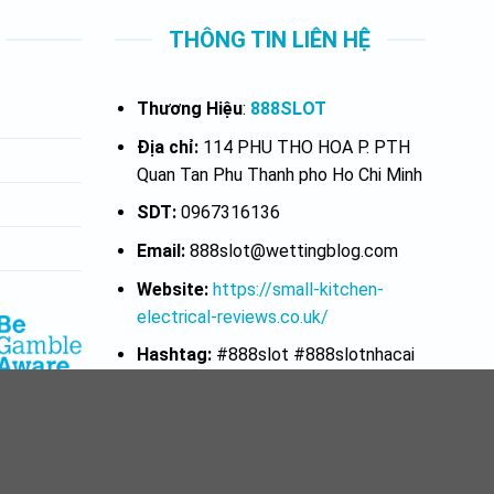
THÔNG TIN LIÊN HỆ
Thương Hiệu
:
888SLOT
Địa chỉ:
114 PHU THO HOA P. PTH
Quan Tan Phu Thanh pho Ho Chi Minh
SDT:
0967316136
Email:
888slot@wettingblog.com
Website:
https://small-kitchen-
electrical-reviews.co.uk/
Hashtag:
#888slot #888slotnhacai
#trangchu888slot #dangky888slot
#linkvao888slot