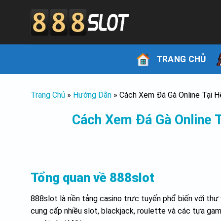
Skip
to
content
TRANG CHỦ
Trang Chủ
»
Hướng Dẫn
»
Cách Xem Đá Gà Online Tại 
Cách Xem Đá Gà Online 
Tổng quan về 888slot
888slot là nền tảng casino trực tuyến phổ biến với thư 
cung cấp nhiều slot, blackjack, roulette và các tựa g