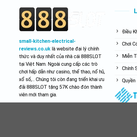
Điều K
small-kitchen-electrical-
Chơi C
reviews.co.uk
là website đại lý chính
Miễn T
thức và duy nhất của nhà cái 888SLOT
tại Việt Nam. Ngoài cung cấp các trò
Chính 
chơi hấp dẫn như casino, thể thao, nổ hũ,
xổ số,... Chúng tôi còn đang triển khai ưu
Quyền 
đãi 888SLOT tặng 57K chào đón thành
viên mới tham gia.