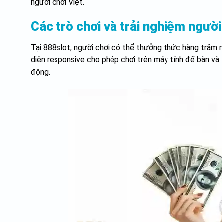
người chơi Việt.
Các trò chơi và trải nghiệm ngườ
Tại 888slot, người chơi có thể thưởng thức hàng trăm má
diện responsive cho phép chơi trên máy tính để bàn và 
động.