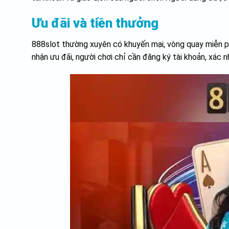
Ưu đãi và tiền thưởng
888slot thường xuyên có khuyến mại, vòng quay miễn phí
nhận ưu đãi, người chơi chỉ cần đăng ký tài khoản, xác