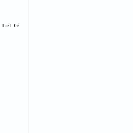
 thiết. Để