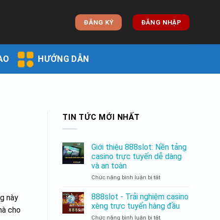
ĐĂNG KÝ
ĐĂNG NHẬP
AO
HƯỚNG DẪN
TIN TỨC MỚI NHẤT
Giới thiệu 888slot: Nền tảng
casino trực tuyến dễ dàng
và an toàn
Chức năng bình luận bị tắt
Giới
thiệu
888slot:
888slot - Trải nghiệm casino
ng này
Nền
xèng trực tuyến hàng đầu
mà cho
tảng
Chức năng bình luận bị tắt
888slot
casino