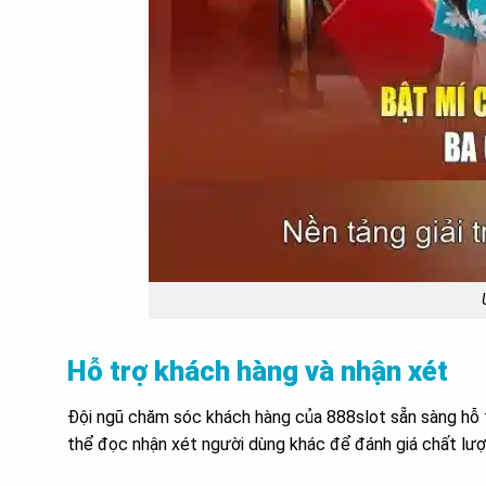
Hỗ trợ khách hàng và nhận xét
Đội ngũ chăm sóc khách hàng của 888slot sẵn sàng hỗ t
thể đọc nhận xét người dùng khác để đánh giá chất lượn