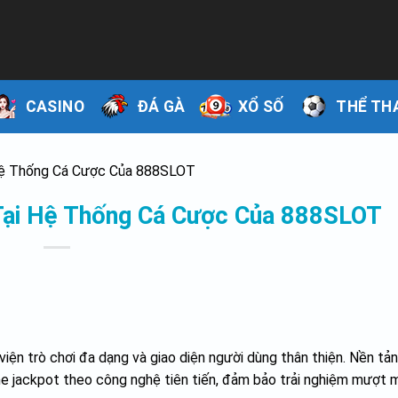
CASINO
ĐÁ GÀ
XỔ SỐ
THỂ TH
Hệ Thống Cá Cược Của 888SLOT
Tại Hệ Thống Cá Cược Của 888SLOT
viện trò chơi đa dạng và giao diện người dùng thân thiện. Nền tả
ame jackpot theo công nghệ tiên tiến, đảm bảo trải nghiệm mượt 