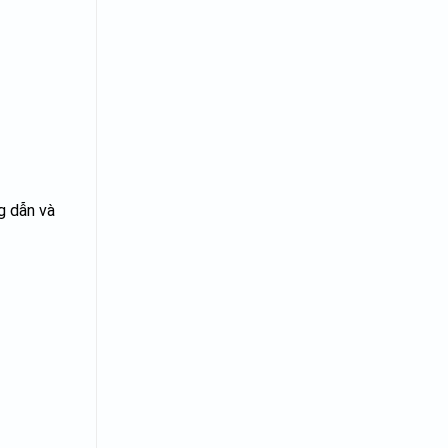
g dẫn và