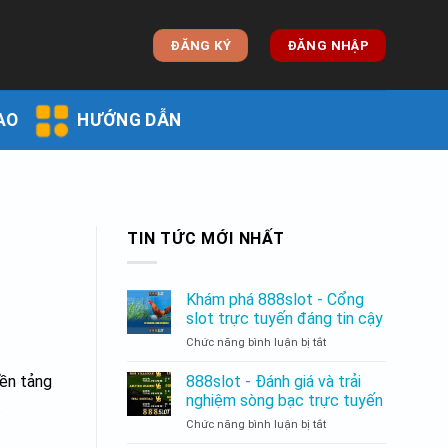
ĐĂNG KÝ
ĐĂNG NHẬP
AO
HƯỚNG DẪN
TIN TỨC MỚI NHẤT
Khám phá 888slot - Cổng
slot trực tuyến đáng tin cậy
Chức năng bình luận bị tắt
Khám
phá
888slot
Nền tảng
888slot - Đánh giá và trải
-
nghiệm sòng bạc trực tuyến
.
Cổng
Chức năng bình luận bị tắt
888slot
slot
-
trực