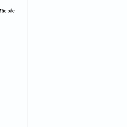
 đặc sắc