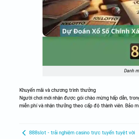
Danh mụ
Khuyến mãi và chương trình thưởng
Người chơi mới nhận được gói chào mừng hấp dẫn, trong 
miễn phí và nhận thưởng theo cấp độ thành viên. Bảo mậ
888slot - trải nghiệm casino trực tuyến tuyệt vời