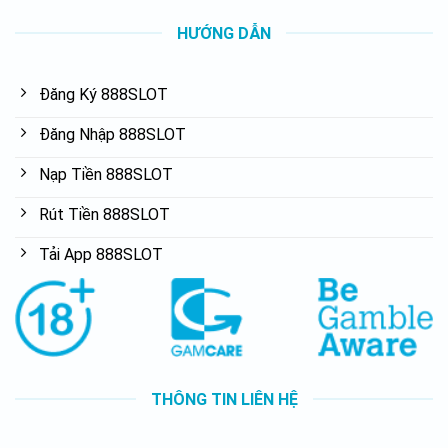
HƯỚNG DẪN
Đăng Ký 888SLOT
Đăng Nhập 888SLOT
Nạp Tiền 888SLOT
Rút Tiền 888SLOT
Tải App 888SLOT
THÔNG TIN LIÊN HỆ