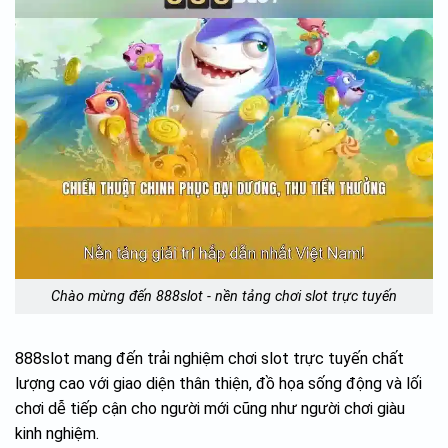
Chào mừng đến 888slot - nền tảng chơi slot trực tuyến
888slot mang đến trải nghiệm chơi slot trực tuyến chất
lượng cao với giao diện thân thiện, đồ họa sống động và lối
chơi dễ tiếp cận cho người mới cũng như người chơi giàu
kinh nghiệm.