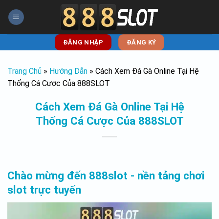
Skip
to
content
ĐĂNG NHẬP
ĐĂNG KÝ
Trang Chủ
»
Hướng Dẫn
»
Cách Xem Đá Gà Online Tại Hệ
Thống Cá Cược Của 888SLOT
Cách Xem Đá Gà Online Tại Hệ
Thống Cá Cược Của 888SLOT
Chào mừng đến 888slot - nền tảng chơi
slot trực tuyến