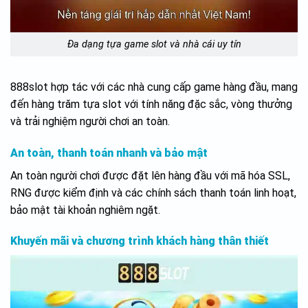
Đa dạng tựa game slot và nhà cái uy tín
888slot hợp tác với các nhà cung cấp game hàng đầu, mang
đến hàng trăm tựa slot với tính năng đặc sắc, vòng thưởng
và trải nghiệm người chơi an toàn.
An toàn, thanh toán nhanh và bảo mật
An toàn người chơi được đặt lên hàng đầu với mã hóa SSL,
RNG được kiểm định và các chính sách thanh toán linh hoạt,
bảo mật tài khoản nghiêm ngặt.
Khuyến mãi và chương trình khách hàng thân thiết